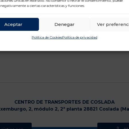
icaciones únicas en este sitio. No consentir o retirar el consentimiento, puede
 negativamente a ciertas características y funciones.
Aceptar
Denegar
Ver preferenc
Política de Cookies
Política de privacidad
CENTRO DE TRANSPORTES DE COSLADA
uxemburgo, 2, módulo 2, 2ª planta 28821 Coslada (Ma