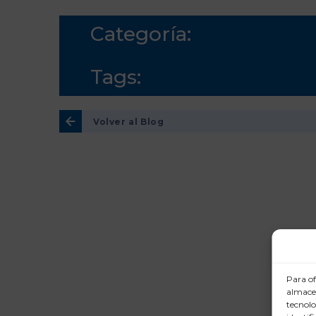
Categoría:
Tags:
Volver al Blog
Para of
almacen
tecnolo