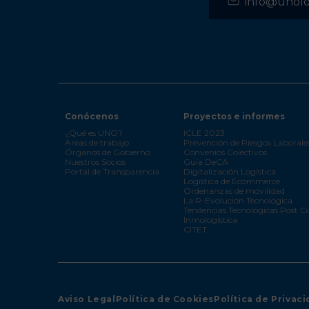
info@unolog
Conócenos
Proyectos e informes
¿Qué es UNO?
ICLE 2023
Áreas de trabajo
Prevención de Riesgos Laborale
Órganos de Gobierno
Convenios Colectivos
Nuestros Socios
Guía DeCA
Portal de Transparencia
Digitalización Logística
Logística de Ecommerce
Ordenanzas de movilidad
La R-Evolución Tecnológica
Tendencias Tecnológicas Post C
Inmologística
CITET
Aviso Legal
Política de Cookies
Política de Privac