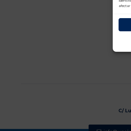
identif
afectar
C/ L