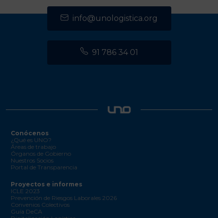
info@unologistica.org
91 786 34 01
Conócenos
¿Qué es UNO?
Áreas de trabajo
Órganos de Gobierno
Nuestros Socios
Portal de Transparencia
Proyectos e informes
ICLE 2023
Prevención de Riesgos Laborales 2026
Convenios Colectivos
Guía DeCA