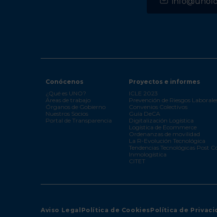
info@unolog
Conócenos
Proyectos e informes
¿Qué es UNO?
ICLE 2023
Áreas de trabajo
Prevención de Riesgos Laborale
Órganos de Gobierno
Convenios Colectivos
Nuestros Socios
Guía DeCA
Portal de Transparencia
Digitalización Logística
Logística de Ecommerce
Ordenanzas de movilidad
La R-Evolución Tecnológica
Tendencias Tecnológicas Post C
Inmologística
CITET
Aviso Legal
Política de Cookies
Política de Privac