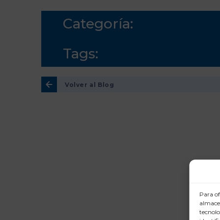
Categoría:
Tags:
Volver al Blog
Para of
almacen
tecnolo