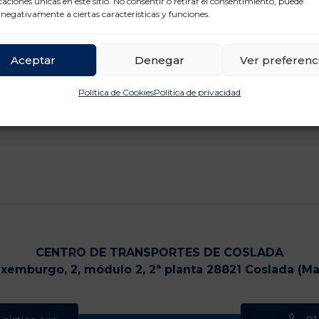
icaciones únicas en este sitio. No consentir o retirar el consentimiento, puede
 negativamente a ciertas características y funciones.
Aceptar
Denegar
Ver preferenc
Política de Cookies
Política de privacidad
CENTRO DE TRANSPORTES DE COSLADA
uxemburgo, 2, módulo 2, 2ª planta 28821 Coslada (Ma