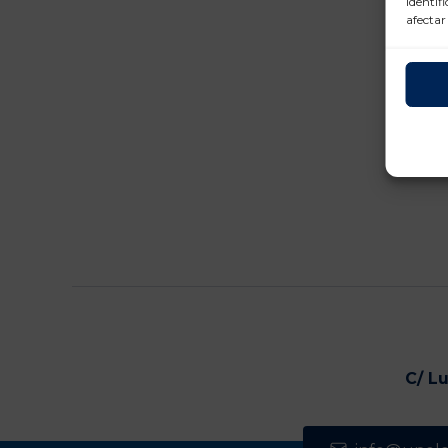
identif
afectar
C/ L