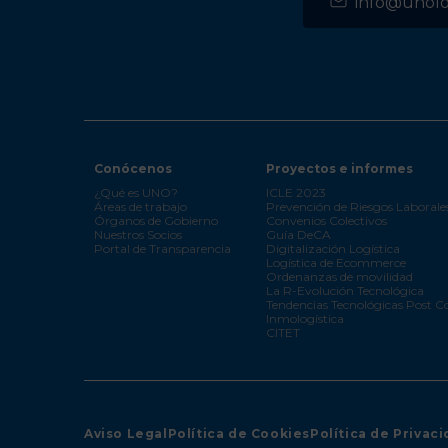
info@unolog
Conócenos
Proyectos e informes
¿Qué es UNO?
ICLE 2023
Áreas de trabajo
Prevención de Riesgos Laborale
Órganos de Gobierno
Convenios Colectivos
Nuestros Socios
Guía DeCA
Portal de Transparencia
Digitalización Logística
Logística de Ecommerce
Ordenanzas de movilidad
La R-Evolución Tecnológica
Tendencias Tecnológicas Post C
Inmologística
CITET
Aviso Legal
Política de Cookies
Política de Privac