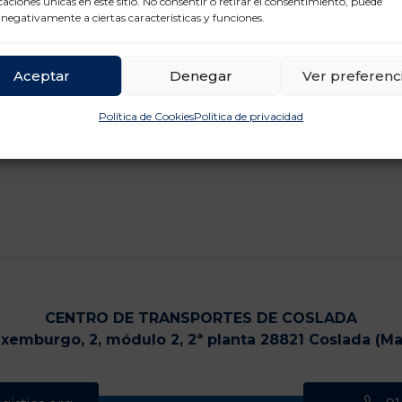
icaciones únicas en este sitio. No consentir o retirar el consentimiento, puede
 negativamente a ciertas características y funciones.
Aceptar
Denegar
Ver preferenc
Política de Cookies
Política de privacidad
CENTRO DE TRANSPORTES DE COSLADA
uxemburgo, 2, módulo 2, 2ª planta 28821 Coslada (Ma