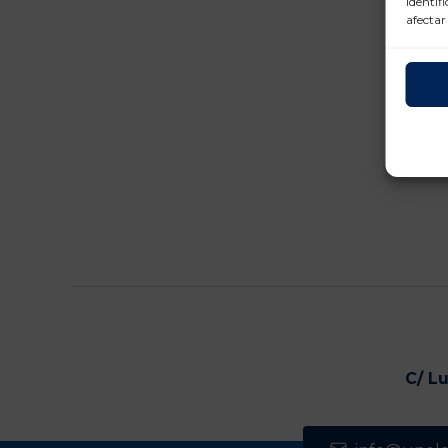
identif
afectar
C/ L