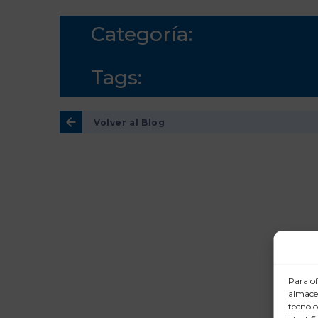
Categoría:
Tags:
Volver al Blog
Para of
almacen
tecnolo