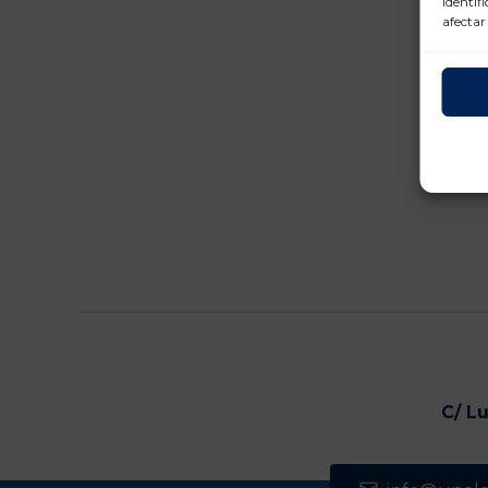
identif
afectar
C/ L