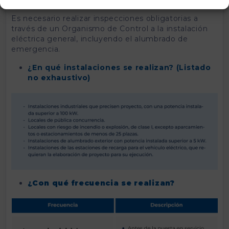
Es necesario realizar inspecciones obligatorias a
través de un Organismo de Control a la instalación
eléctrica general, incluyendo el alumbrado de
emergencia.
¿En qué instalaciones se realizan? (Listado
no exhaustivo)
¿Con qué frecuencia se realizan?