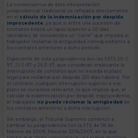
La consecuencia de esta interpretación
jurisprudencial tradicional se reflejaba directamente
en el
cálculo de la indemnización por despido
improcedente
, ya que si entre una sucesión de
contratos existía un lapso superior a 20 días
laborables, se consideraba un “corte” que impedía al
trabajador reclamar la antigüedad correspondiente a
los contratos anteriores a dicho período.
Exponente de esta jurisprudencia son las SSTS 20-2-
97, 21-2-97 y 25-3-97, que consideran irrelevante la
interrupción de contratos que no exceda el plazo
legal para reclamar por despido (20 días hábiles). Por
el contrario, cualquier interrupción superior a ese
plazo se considera relevante, lo que implica que, al
calcular la indemnización por despido improcedente,
el trabajador
no puede reclamar la antigüedad
de
los contratos anteriores a dicha interrupción.
Sin embargo, el Tribunal Supremo comenzó a
cambiar su jurisprudencia con la STS de 18 de
febrero de 2009, Recurso 3256/2007, en la que
señala que
“debe consolidarse una nueva doctrina