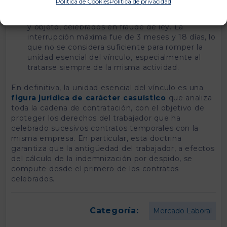
Política de Cookies
Política de privacidad
contractual enmascarado mediante la sucesión
de 34 contratos temporales de distinta duración
y objeto, celebrados en fraude de ley. La
interrupción máxima fue de 3 meses y 18 días, lo
que no se considera suficiente para romper la
unidad esencial del vínculo, especialmente al
tratarse siempre de la misma actividad.
En definitiva, la unidad esencial del vínculo es una
figura jurídica de carácter casuístico
que analiza
toda la cadena de contratación, con el objetivo de
proteger los derechos del trabajador que ha
celebrado sucesivos contratos temporales con la
misma empresa. En particular, esta doctrina
garantiza que la antigüedad del trabajador, a efectos
del cálculo de la indemnización por despido, se
compute desde el primero de los contratos
celebrados.
Categoría:
Mercado Laboral