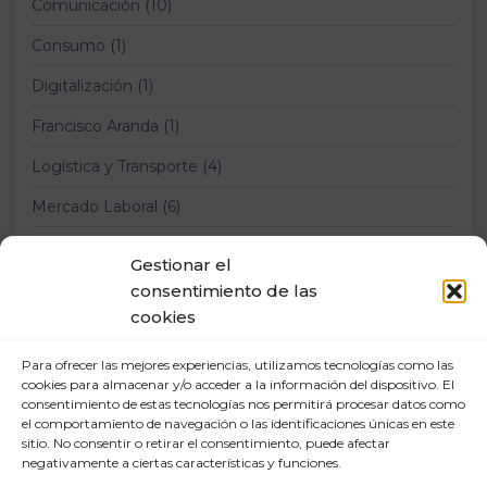
Comunicación (10)
Consumo (1)
Digitalización (1)
Francisco Aranda (1)
Logística y Transporte (4)
Mercado Laboral (6)
Nuevas tecnologías (2)
Gestionar el
Prevención Riesgos Laborales (12)
consentimiento de las
cookies
Relaciones laborales (11)
Para ofrecer las mejores experiencias, utilizamos tecnologías como las
cookies para almacenar y/o acceder a la información del dispositivo. El
consentimiento de estas tecnologías nos permitirá procesar datos como
el comportamiento de navegación o las identificaciones únicas en este
sitio. No consentir o retirar el consentimiento, puede afectar
negativamente a ciertas características y funciones.