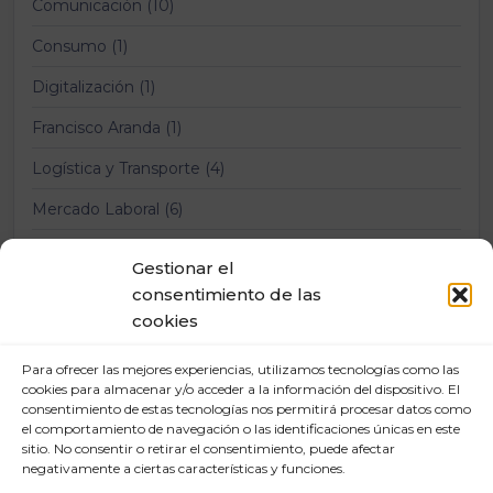
Comunicación (10)
Consumo (1)
Digitalización (1)
Francisco Aranda (1)
Logística y Transporte (4)
Mercado Laboral (6)
Nuevas tecnologías (2)
Gestionar el
Prevención Riesgos Laborales (12)
consentimiento de las
cookies
Relaciones laborales (11)
Para ofrecer las mejores experiencias, utilizamos tecnologías como las
cookies para almacenar y/o acceder a la información del dispositivo. El
consentimiento de estas tecnologías nos permitirá procesar datos como
el comportamiento de navegación o las identificaciones únicas en este
sitio. No consentir o retirar el consentimiento, puede afectar
negativamente a ciertas características y funciones.