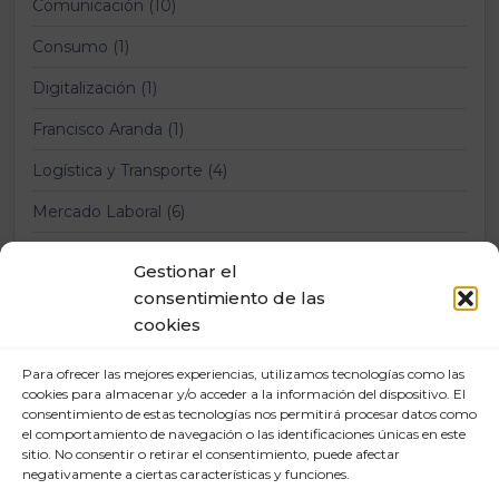
Comunicación (10)
Consumo (1)
Digitalización (1)
Francisco Aranda (1)
Logística y Transporte (4)
Mercado Laboral (6)
Nuevas tecnologías (2)
Gestionar el
Prevención Riesgos Laborales (12)
consentimiento de las
cookies
Relaciones laborales (11)
Para ofrecer las mejores experiencias, utilizamos tecnologías como las
cookies para almacenar y/o acceder a la información del dispositivo. El
consentimiento de estas tecnologías nos permitirá procesar datos como
el comportamiento de navegación o las identificaciones únicas en este
sitio. No consentir o retirar el consentimiento, puede afectar
negativamente a ciertas características y funciones.